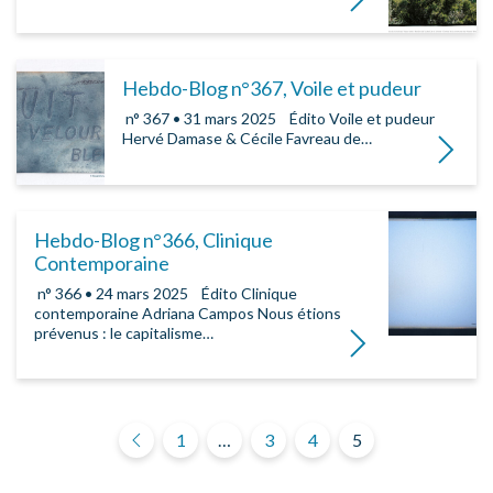
Hebdo-Blog n°367, Voile et pudeur
­ n° 367 • 31 mars 2025 ­ ­ ­ Édito Voile et pudeur
Hervé Damase & Cécile Favreau de…
Lire la su
Hebdo-Blog n°366, Clinique
Contemporaine
­ n° 366 • 24 mars 2025 ­ ­ ­ Édito Clinique
contemporaine Adriana Campos Nous étions
prévenus : le capitalisme…
Lire la suite
Pagination des publi
1
…
3
4
5
Précédent