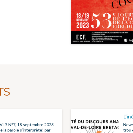
TS
L’in
 VLB N°7, 18 septembre 2023
Newsl
 la parole s’interprète! par
trou q