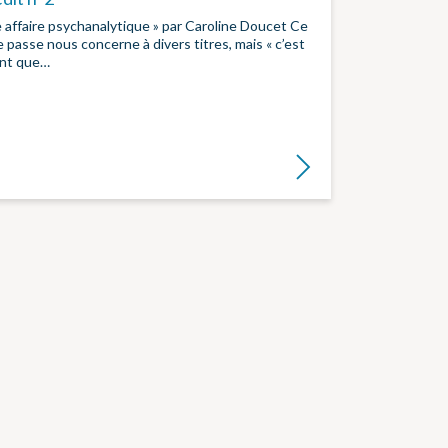
 affaire psychanalytique » par Caroline Doucet Ce
e passe nous concerne à divers titres, mais « c’est
ant que…
Lire la suite