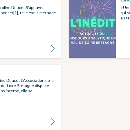
Caroline Doucet S’appuyer
« Une
 penser[1], telle est la méthode
qui s
en t
Lire la suite
line Doucet L’Association de la
-de-Loire Bretagne dispose
ons interne, elle se…
Lire la suite