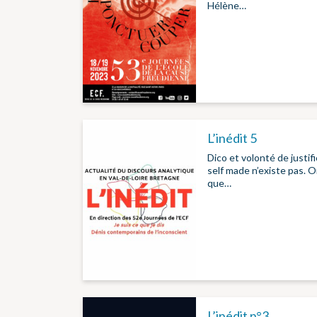
Hélène…
L’inédit 5
Dico et volonté de justif
self made n’existe pas. On
que…
L’inédit n°3