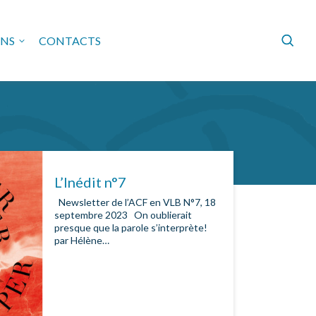
Search :
Formula
ONS
CONTACTS
DE LOIRE BRETAGNE
L’Inédit n°7
Newsletter de l’ACF en VLB N°7, 18
septembre 2023 On oublierait
presque que la parole s’interprète!
par Hélène…