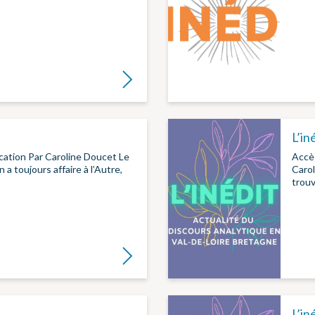
Lire la suite
L’in
ication Par Caroline Doucet Le
Accès
 a toujours affaire à l’Autre,
Carol
trouv
Lire la suite
L’in