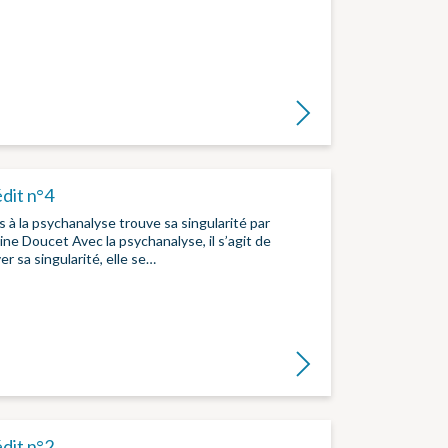
Lire la suite
édit n°4
 à la psychanalyse trouve sa singularité par
ine Doucet Avec la psychanalyse, il s’agit de
er sa singularité, elle se…
Lire la suite
édit n°2