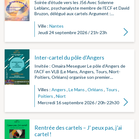
Soirée d’étude vers les J56 Avec Solenne
Leblanc, psychanalyste membre de l’ECF et David
Bruzon, délégué aux cartels Argument :…
Ville :
Nantes
Lire la su
Jeudi 24 septembre 2026 / 21h-23h
Inter-cartel du pôle d’Angers
Invitée : Omaïra Meseguer Le pôle d’Angers de
l’ACF en VLB (Le Mans, Angers, Tours, Niort-
Poitiers, Orléans) organise son premier…
Villes :
Angers
,
Le Mans
,
Orléans
,
Tours
,
Poitiers
,
Niort
Lire la su
Mercredi 16 septembre 2026 / 20h-22h30
Rentrée des cartels – J’ peux pas, j’ai
cartel !