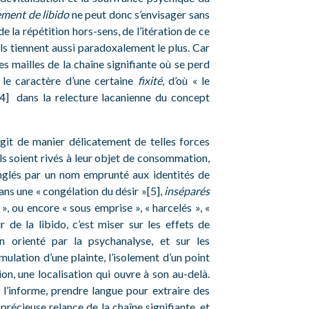
ment de libido
ne peut donc s’envisager sans
de la répétition hors-sens, de l’itération de ce
ils tiennent aussi paradoxalement le plus. Car
 les mailles de la chaîne signifiante où se perd
 le caractère d’une certaine
fixité
, d’où « le
[4] dans la relecture lacanienne du concept
’agit de manier délicatement de telles forces
ls soient rivés à leur objet de consommation,
nglés par un nom emprunté aux identités de
dans une « congélation du désir »[5],
inséparés
», ou encore « sous emprise », « harcelés », «
 de la libido, c’est miser sur les effets de
n orienté par la psychanalyse, et sur les
mulation d’une plainte, l’isolement d’un point
on, une localisation qui ouvre à son au-delà.
 l’informe, prendre langue pour extraire des
précieuse relance de la chaîne signifiante, et