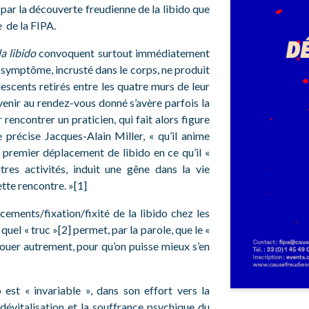
 par la découverte freudienne de la libido que
e de la FIPA.
a libido
convoquent surtout immédiatement
e symptôme, incrusté dans le corps, ne produit
lescents retirés entre les quatre murs de leur
venir au rendez-vous donné s’avère parfois la
 rencontrer un praticien, qui fait alors figure
 précise Jacques-Alain Miller, « qu’il anime
n premier déplacement de libido en ce qu’il «
res activités, induit une gêne dans la vie
ette rencontre. »[1]
cements/fixation/fixité de la libido chez les
quel « truc »[2] permet, par la parole, que le «
nouer autrement, pour qu’on puisse mieux s’en
 est « invariable », dans son effort vers la
dévitalisation et la souffrance psychique du