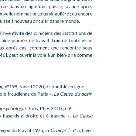
trée dans un signifiant puisse, séance après
ouvelle nomination, plus singulière ; ou encore
uisse à nouveau circuler dans le monde.
’inventivité des cliniciens des institutions de
aine journée de travail. Loin de toute visée
 cas après cas, comment une rencontre sous
 »[6], peut ouvrir la voie à un bien-dire comme
og
, n°198, 5 avril 2020, disponible en ligne.
ole freudienne de Paris »,
La Cause du désir
,
psychologie
, Paris, PUF, 2010, p. 9.
 hasards à droite et à gauche »,
La Cause
, leçon du 8 avril 1975, in
Ornicar ?
, n° 5, hiver