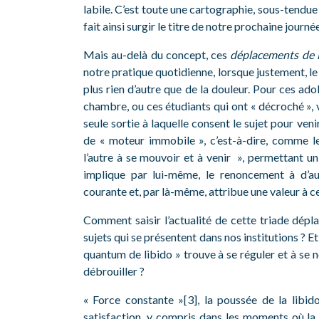
labile. C’est toute une cartographie, sous-tendue
fait ainsi surgir le titre de notre prochaine journé
Mais au-delà du concept, ces
déplacements de l
notre pratique quotidienne, lorsque justement, l
plus rien d’autre que de la douleur. Pour ces ado
chambre, ou ces étudiants qui ont « décroché », 
seule sortie à laquelle consent le sujet pour venir
de « moteur immobile », c’est-à-dire, comme le
l’autre à se mouvoir et à venir », permettant u
implique par lui-même, le renoncement à d’aut
courante et, par là-même, attribue une valeur à c
Comment saisir l’actualité de cette triade dépla
sujets qui se présentent dans nos institutions ? Et 
quantum de libido » trouve à se réguler et à se 
débrouiller ?
« Force constante »[3], la poussée de la libido
satisfaction, y compris dans les moments où la 