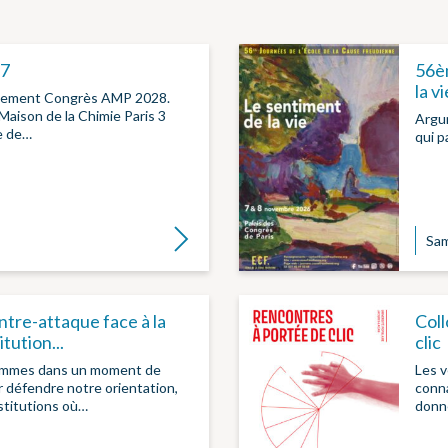
7
56è
la vi
cement Congrès AMP 2028.
Maison de la Chimie Paris 3
Argum
e de…
qui p
Lire la suite
Sam
ntre-attaque face à la
Col
tution...
clic
ommes dans un moment de
Les v
r défendre notre orientation,
conna
stitutions où…
donné