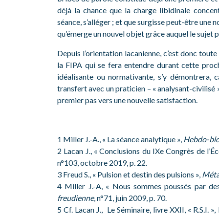
déjà la chance que la charge libidinale concen
séance, s’alléger ; et que surgisse peut-être une n
qu’émerge un nouvel objet grâce auquel le sujet p
Depuis l’orientation lacanienne, c’est donc toute l
la FIPA qui se fera entendre durant cette proch
idéalisante ou normativante, s’y démontrera,
transfert avec un praticien – « analysant-civilisé
premier pas vers une nouvelle satisfaction.
1 Miller J.-A., « La séance analytique »,
Hebdo-bl
2 Lacan J., « Conclusions du IXe Congrès de l’Éc
n°103, octobre 2019, p. 22.
3 Freud S., « Pulsion et destin des pulsions »,
Méta
4 Miller J.-A, « Nous sommes poussés par des
freudienne
, n°71, juin 2009, p. 70.
5 Cf. Lacan J., Le Séminaire, livre XXII, « R.S.I. »