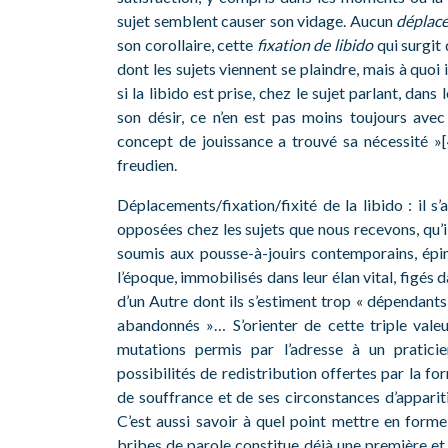
sujet semblent causer son vidage. Aucun
déplace
son corollaire, cette
fixation de libido
qui surgit 
dont les sujets viennent se plaindre, mais à quoi 
si la libido est prise, chez le sujet parlant, dans
son désir, ce n’en est pas moins toujours avec
concept de jouissance a trouvé sa nécessité »
freudien.
Déplacements/fixation/fixité de la libido : il s
opposées chez les sujets que nous recevons, qu’i
soumis aux pousse-à-jouirs contemporains, épi
l’époque, immobilisés dans leur élan vital, figés 
d’un Autre dont ils s’estiment trop « dépendants 
abandonnés »… S’orienter de cette triple valeur
mutations permis par l’adresse à un praticie
possibilités de redistribution offertes par la for
de souffrance et de ses circonstances d’appariti
C’est aussi savoir à quel point mettre en forme
bribes de parole constitue déjà une première et 