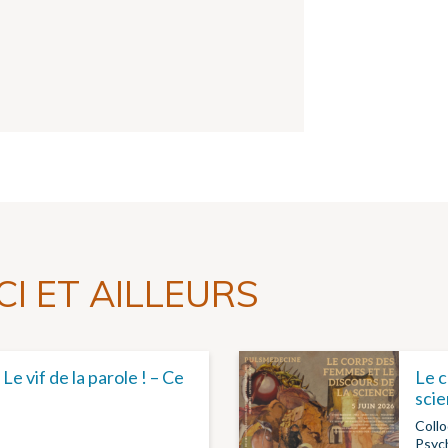
CI ET AILLEURS
e vif de la parole ! – Ce
Le c
sci
Coll
Psych