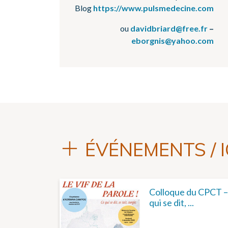
Blog
https://www.pulsmedecine.com
ou
davidbriard@free.fr
–
eborgnis@yahoo.com
ÉVÉNEMENTS / I
Colloque du CPCT – L
qui se dit, ...