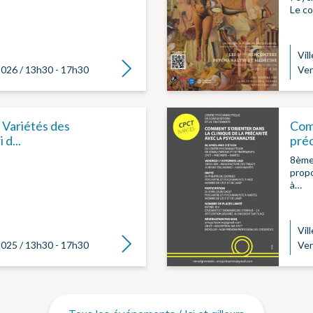
Le c
Vill
Lire la suite
026 / 13h30 - 17h30
Ven
 Variétés des
Comm
 d...
préc
8ème
propo
à…
Vill
Lire la suite
025 / 13h30 - 17h30
Ven