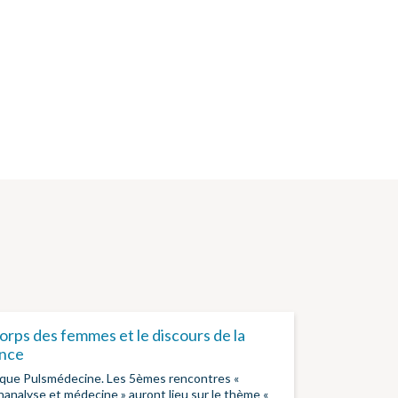
orps des femmes et le discours de la
ence
oque Pulsmédecine. Les 5èmes rencontres «
analyse et médecine » auront lieu sur le thème «