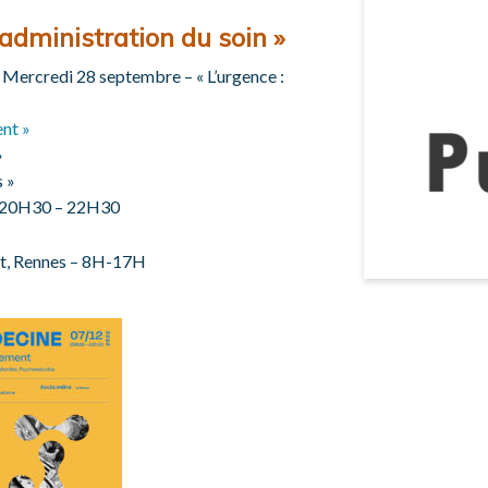
l’administration du soin »
:
Mercredi 28 septembre – « L’urgence :
ent »
»
s »
– 20H30 – 22H30
it, Rennes – 8H-17H