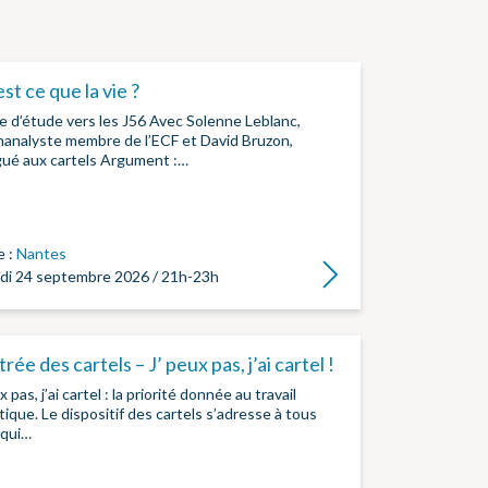
st ce que la vie ?
e d’étude vers les J56 Avec Solenne Leblanc,
analyste membre de l’ECF et David Bruzon,
gué aux cartels Argument :…
e :
Nantes
Lire la suite
di 24 septembre 2026 / 21h-23h
rée des cartels – J’ peux pas, j’ai cartel !
x pas, j’ai cartel : la priorité donnée au travail
tique. Le dispositif des cartels s’adresse à tous
 qui…