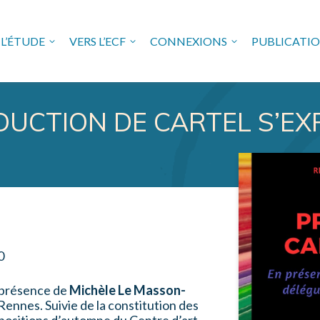
L’ÉTUDE
VERS L’ECF
CONNEXIONS
PUBLICATI
USE FREUDIENNE EN VAL 
UCTION DE CARTEL S’EX
0
 présence de
Michèle Le Masson-
Rennes. Suivie de la constitution des