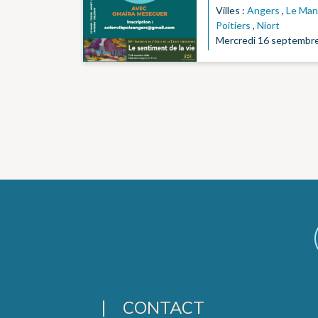
Villes :
Angers
,
Le Man
Poitiers
,
Niort
Mercredi 16 septembr
CONTACT