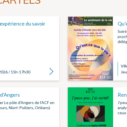
L’expérience du savoir
Qu’e
Soiré
psych
délé
Vill
Lire la suite
2026 / 15h-17h30
Jeu
e d’Angers
Rent
r Le pôle d’Angers de l’ACF en
J’peu
urs, Niort-Poitiers, Orléans)
analy
ceux