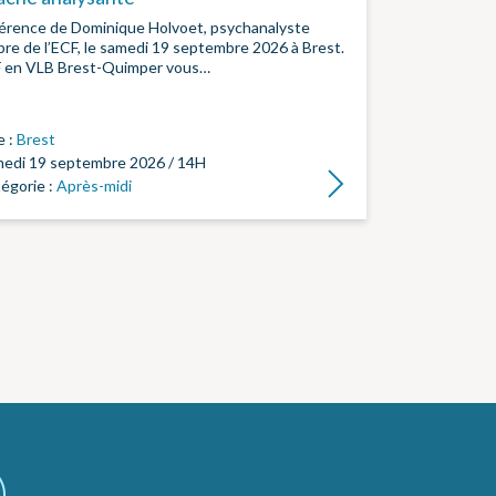
érence de Dominique Holvoet, psychanalyste
e de l’ECF, le samedi 19 septembre 2026 à Brest.
F en VLB Brest-Quimper vous…
e :
Brest
edi 19 septembre 2026 / 14H
Lire la suite
égorie :
Après-midi