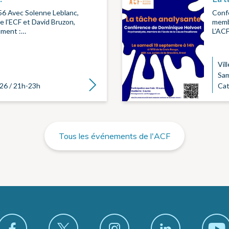
J56 Avec Solenne Leblanc,
Conf
 l’ECF et David Bruzon,
membr
ument :…
L’AC
Vill
Sam
Lire la suite
26 / 21h-23h
Cat
Tous les événements de l'ACF