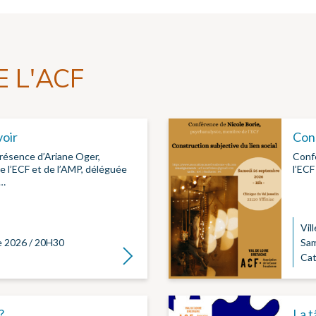
 L'ACF
voir
Cons
résence d’Ariane Oger,
Conf
 l’ECF et de l’AMP, déléguée
l’ECF
e…
Vill
e 2026 / 20H30
Sam
Lire la suite
Cat
?
La t