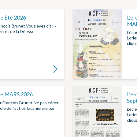
le Été 2026
L’e-
MAR
çois Brunet Vous avez dit : «
secret de la Déesse
L’éch
Lorie
cliqu
Lire la suite
lle MARS 2026
L’e-
Sep
r François Brunet Ne pas céder
ole de l’action lacanienne par
L’éch
Lorie
cliqua