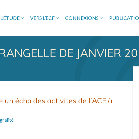
L’ÉTUDE
VERS L’ECF
CONNEXIONS
PUBLICATI
USE FREUDIENNE EN VAL 
RANGELLE DE JANVIER 20
e un écho des activités de l’ACF à
gralité