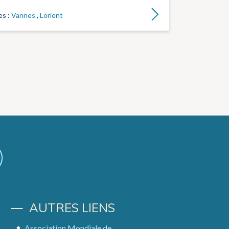
Lire la suite
es :
Vannes
,
Lorient
AUTRES LIENS
Association Mondiale de