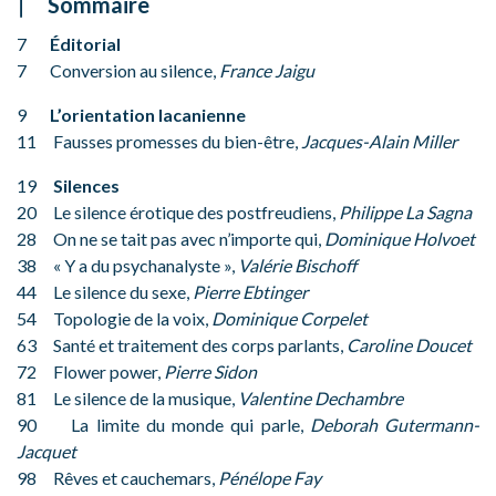
Sommaire
7
Éditorial
7 Conversion au silence,
France Jaigu
9
L’orientation lacanienne
11 Fausses promesses du bien-être,
Jacques-Alain Miller
19
Silences
20 Le silence érotique des postfreudiens,
Philippe La Sagna
28 On ne se tait pas avec n’importe qui,
Dominique Holvoet
38 « Y a du psychanalyste »,
Valérie Bischoff
44 Le silence du sexe,
Pierre Ebtinger
54 Topologie de la voix,
Dominique Corpelet
63 Santé et traitement des corps parlants,
Caroline Doucet
72 Flower power,
Pierre Sidon
81 Le silence de la musique,
Valentine Dechambre
90 La limite du monde qui parle,
Deborah Gutermann-
Jacquet
98 Rêves et cauchemars,
Pénélope Fay