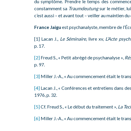
du symptôme. Prendre le temps des commenceme
constamment sa
Traumdeutung
sur le métier, l
c’est aussi – et avant tout – veiller au maintien d
France Jaigu
est psychanalyste, membre de l’Éco
[1] Lacan J.,
Le Séminaire
, livre xv,
L’Acte psych
p. 17.
[2]
Freud S., « Petit abrégé de psychanalyse »,
Rés
p. 97.
[3]
Miller J.-A., « Au commencement était le trans
[4]
Lacan J., « Conférences et entretiens dans de
1976, p. 32.
[5]
Cf. Freud S., « Le début du traitement »,
La Tec
[6]
Miller J.-A., « Au commencement était le trans
_______________________________________________________