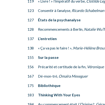
119 « Livre ! » l’impératif du verbe,
Clotilde Leg
123 Consentir à l’analyse,
Ricardo Schabelman
127
États de la psychanalyse
128 Recommencements à Berlin,
Natalie Wu?l
137
L’entretien
138 « Ça va pas le faire ! »,
Marie-Hélène Brou
155
Sur la passe
156 Précarité et certitude de la fin,
Véronique 
167 Dé-mon-tré,
Omaïra Meseguer
175
Bibliothèque
183
Thinking With Your Eyes
184 Au commencement était
L’Origine
?,
Géra