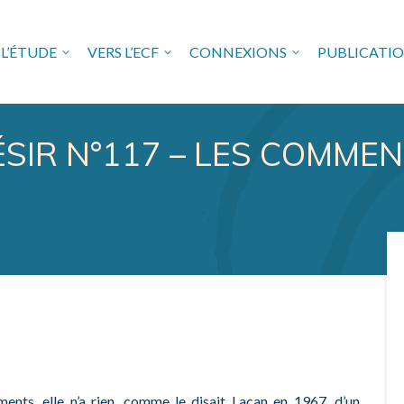
L’ÉTUDE
VERS L’ECF
CONNEXIONS
PUBLICATI
USE FREUDIENNE EN VAL 
ÉSIR N°117 – LES COMME
nts, elle n’a rien, comme le disait Lacan en 1967, d’un