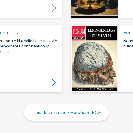
Lire la suite
contres
Foru
 rencontre Nathalie Laceur La vie
Nouv
s rencontres dont beaucoup
numér
s la…
Lire la suite
Tous les articles / Parutions ECF