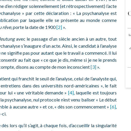
eine d’en rédiger solennellement (et rétrospectivement) l’acte
chanalyse » par cette déclaration : « La psychanalyse est
publication par laquelle elle se présente au monde comme
u rêve
, porte la date de 1900
[2]
».
eutung
avec le passage d’un siècle ancien à un autre, tout
chanalyse s’inaugure d’un acte. Ainsi, le candidat à l’analyse
e ne signifie pas pour autant que le travail a commencé. Il lui
onsentir au fait que « ce que je dis, même si je ne le prends
 compte, disons au compte de mon inconscient
[3]
».
tient qui franchit le seuil de l’analyse, celui de l’analyste qui,
ntretiens dans des universités nord-américaines », le fait
n pour lui « une véritable demande »
[4]
, laquelle est toujours
 la psychanalyse, nul protocole n’est venu baliser « Le début
semble à aucune autre » et ce, « dès son commencement »
[6]
,
-ci.
ès lors qu’il s’agit, à chaque fois, d’accueillir la singularité