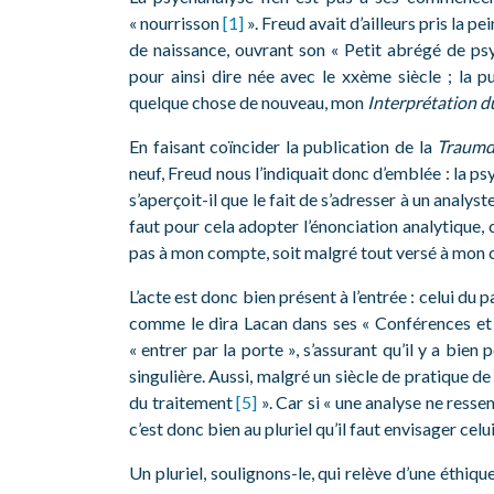
« nourrisson
[1]
». Freud avait d’ailleurs pris la p
de naissance, ouvrant son « Petit abrégé de psy
pour ainsi dire née avec le xxème siècle ; la 
quelque chose de nouveau, mon
Interprétation d
En faisant coïncider la publication de la
Traumd
neuf, Freud nous l’indiquait donc d’emblée : la psy
s’aperçoit-il que le fait de s’adresser à un analyst
faut pour cela adopter l’énonciation analytique, c
pas à mon compte, soit malgré tout versé à mon
L’acte est donc bien présent à l’entrée : celui du pa
comme le dira Lacan dans ses « Conférences et e
« entrer par la porte », s’assurant qu’il y a bie
singulière. Aussi, malgré un siècle de pratique de
du traitement
[5]
». Car si « une analyse ne res
c’est donc bien au pluriel qu’il faut envisager celui
Un pluriel, soulignons-le, qui relève d’une éthique d