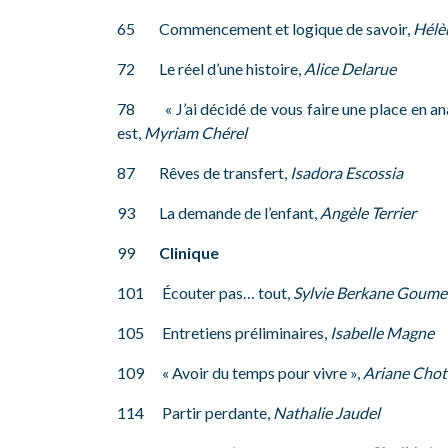
65 Commencement et logique de savoir,
Hélè
72 Le réel d’une histoire,
Alice Delarue
78 « J’ai décidé de vous faire une place en analy
est,
Myriam Chérel
87 Rêves de transfert,
Isadora Escossia
93 La demande de l’enfant,
Angèle Terrier
99
Clinique
101 Écouter pas… tout,
Sylvie Berkane Goume
105 Entretiens préliminaires,
Isabelle Magne
109 « Avoir du temps pour vivre »,
Ariane Chot
114 Partir perdante,
Nathalie Jaudel