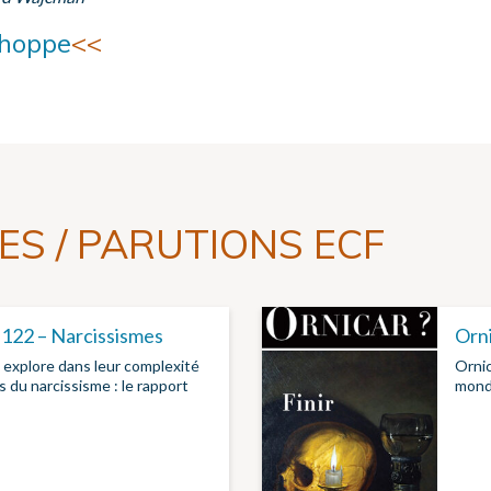
hoppe
<<
ES / PARUTIONS ECF
°122 – Narcissismes
Orni
explore dans leur complexité
Ornic
 du narcissisme : le rapport
monde