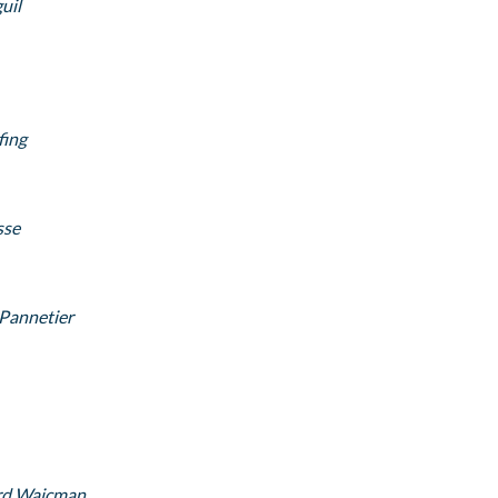
uil
fing
sse
Pannetier
rd Wajcman