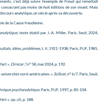
nts, c’est déjà suivre l’exemple de Freud qui remettait
ui consacrant pas moins de huit éditions de son vivant. Mais
u discours analytique, un siècle après sa découverte.
le de la Cause freudienne.
analytique
, texte établi par J.-A. Miller, Paris, Seuil, 2024,
ultats, idées, problèmes
, t. II, 1921-1938, Paris, PUF, 1985,
o
fert »,
Ornicar ?
, n
58, mai 2024, p. 192.
o
s universités nord-américaines »,
Scilicet
, n
6/7, Paris, Seuil,
hnique psychanalytique
, Paris, PUF, 1997, p. 80-104.
fert »,
op. cit.
, p. 188.
_______________________