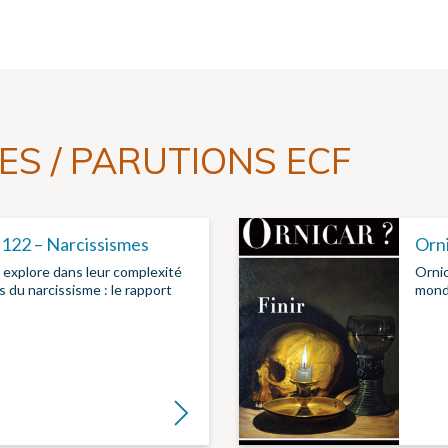
ES / PARUTIONS ECF
°122 – Narcissismes
Orni
explore dans leur complexité
Ornic
 du narcissisme : le rapport
monde
Lire la suite