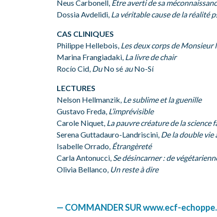
Neus Carbonell,
Être averti de sa méconnaissan
Dossia Avdelidi,
La véritable cause de la réalité 
CAS CLINIQUES
Philippe Hellebois,
Les deux corps de Monsieur 
Marina Frangiadaki,
La livre de chair
Rocío Cid,
Du
No sé
au
No-Sí
LECTURES
Nelson Hellmanzik,
Le sublime et la guenille
Gustavo Freda,
L’imprévisible
Carole Niquet,
La pauvre créature de la science f
Serena Guttadauro-Landriscini,
De la double vie 
Isabelle Orrado,
Étrangèreté
Carla Antonucci,
Se désincarner : de végétarienn
Olivia Bellanco,
Un reste à dire
— COMMANDER SUR www.ecf-echoppe.