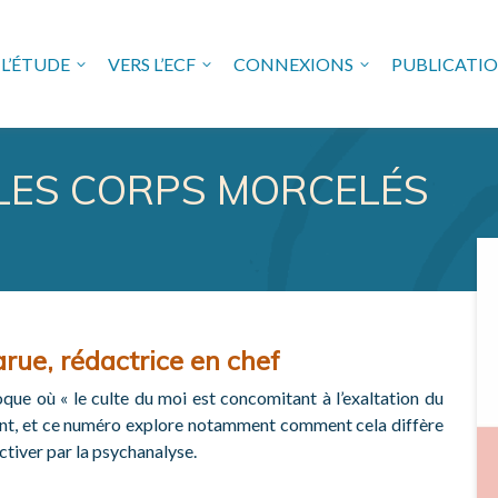
L’ÉTUDE
VERS L’ECF
CONNEXIONS
PUBLICATI
USE FREUDIENNE EN VAL 
 LES CORPS MORCELÉS
arue, rédactrice en chef
que où « le culte du moi est concomitant à l’exaltation du
fiant, et ce numéro explore notamment comment cela diffère
ctiver par la psychanalyse.