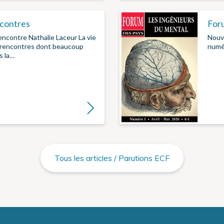
contres
Foru
 rencontre Nathalie Laceur La vie
Nouv
s rencontres dont beaucoup
numér
s la…
Lire la suite
Tous les articles / Parutions ECF