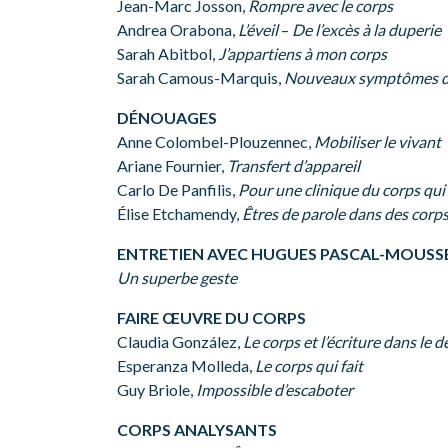
Jean-Marc Josson,
Rompre avec le corps
Andrea Orabona,
L’éveil
–
De l’excès à la duperie
Sarah Abitbol,
J’appartiens à mon corps
Sarah Camous-Marquis,
Nouveaux symptômes da
DÉNOUAGES
Anne Colombel-Plouzennec,
Mobiliser le vivant
Ariane Fournier,
Transfert d’appareil
Carlo De Panfilis,
Pour une clinique du corps qu
Élise Etchamendy,
Êtres de parole dans des corp
ENTRETIEN AVEC HUGUES PASCAL-MOUSS
Un superbe geste
FAIRE ŒUVRE DU CORPS
Claudia González,
Le corps et l’écriture dans le d
Esperanza Molleda,
Le corps qui fait
Guy Briole,
Impossible d’escaboter
CORPS ANALYSANTS