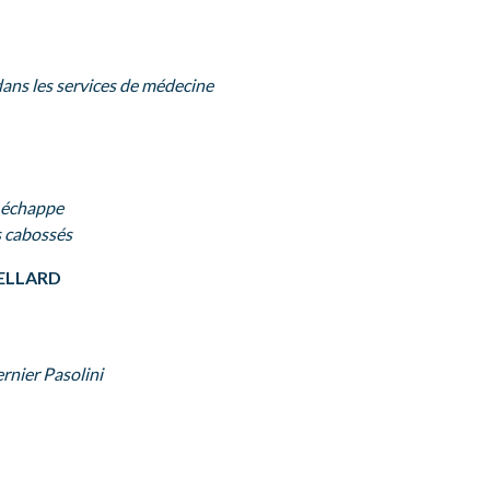
ns les services de médecine
i échappe
s cabossés
ELLARD
ernier Pasolini