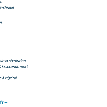
ce
psychique
N.
ait sa révolution
à la seconde mort
e à végétal
fr —