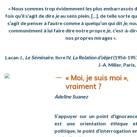
« Nous sommes trop évidemment les plus embarrassés 
fois qu’il s’agit de dire
je
au sens plein, […], de telle sorte q
s’agit de penser à l’autre comme à quelqu’un qui dit
je
, no
communément à lui faire dire notre propre
je
, c’est-à-dir
nos propres mirages ».
Lacan J.,
Le Séminaire
, livre IV,
La Relation d’objet
(1956-1957
J.-A. Miller, Paris,
« Moi, je suis moi »,
vraiment ?
Adeline Suanez
S’appuyer sur un point d’ignoranc
est une orientation éthique e
politique, le point d’interrogation e