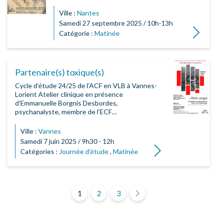
Ville :
Nantes
Samedi 27 septembre 2025 / 10h-13h
Lire la su
Catégorie :
Matinée
Partenaire(s) toxique(s)
Cycle d’étude 24/25 de l’ACF en VLB à Vannes-
Lorient Atelier clinique en présence
d’Emmanuelle Borgnis Desbordes,
psychanalyste, membre de l’ECF…
Ville :
Vannes
Samedi 7 juin 2025 / 9h30 - 12h
Lire la suite
Catégories :
Journée d'étude
,
Matinée
Pagination des publi
1
2
3
Suivant