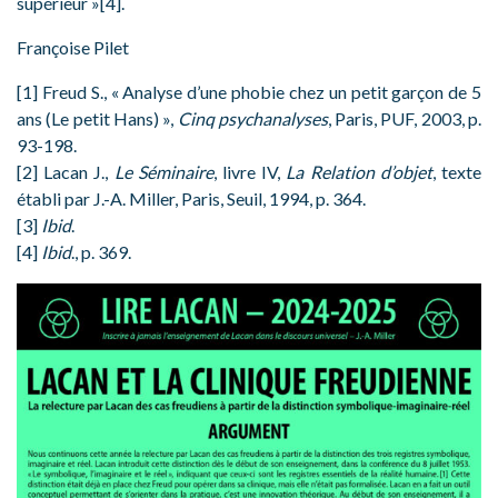
supérieur »[4].
Françoise Pilet
[1] Freud S., « Analyse d’une phobie chez un petit garçon de 5
ans (Le petit Hans) »,
Cinq psychanalyses
, Paris, PUF, 2003, p.
93-198.
[2] Lacan J.,
Le Séminaire
, livre IV,
La Relation d’objet
, texte
établi par J.-A. Miller, Paris, Seuil, 1994, p. 364.
[3]
Ibid
.
[4]
Ibid
., p. 369.