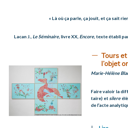
« Là où ça parle, ça jouit, et ça sait rien
Lacan J.,
Le Séminaire
, livre XX,
Encore
, texte établi par
Tours et
l’objet o
Marie-Hélène Bla
Faire valoir la di
taire) et
silere
élè
de l’acte analytiq