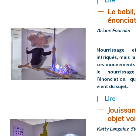
Lire
Le babil
énonciat
Ariane Fournier
Nourrissage e
intriqués, mais l
ces mouvements e
le nourrissag
l’énonciation, qu
vient du sujet.
Lire
Jouissan
objet vo
Katty Langelez-S