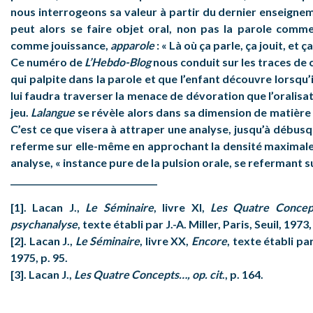
nous interrogeons sa valeur à partir du dernier enseignem
peut alors se faire objet oral, non pas la parole comme
comme jouissance,
apparole
: « Là où ça parle, ça jouit, et ça
Ce numéro de
L’Hebdo-Blog
nous conduit sur les traces de c
qui palpite dans la parole et que l’enfant découvre lorsqu’il 
lui faudra traverser la menace de dévoration que l’oralisat
jeu.
Lalangue
se révèle alors dans sa dimension de matière 
C’est ce que visera à attraper une analyse, jusqu’à débus
referme sur elle-même en approchant la densité maximale 
analyse, « instance pure de la pulsion orale, se refermant s
___________________________________
[1]. Lacan J.,
Le Séminaire
, livre XI,
Les Quatre Concep
psychanalyse
, texte établi par J.-A. Miller, Paris, Seuil, 1973,
[2]. Lacan J.,
Le Séminaire
, livre XX,
Encore
, texte établi par 
1975, p. 95.
[3]. Lacan J.,
Les Quatre Concepts…, op. cit
., p. 164.