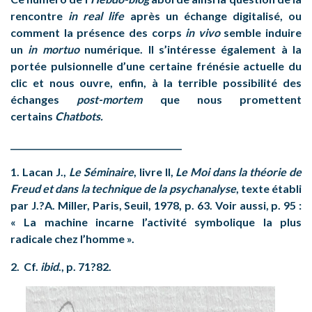
rencontre
in real life
après un échange digitalisé, ou
comment la présence des corps
in vivo
semble induire
un
in mortuo
numérique. Il s’intéresse également à la
portée pulsionnelle d’une certaine frénésie actuelle du
clic et nous ouvre, enfin, à la terrible possibilité des
échanges
post-mortem
que nous promettent
certains
Chatbots.
_________________________________________
1.
Lacan J
.,
Le Séminaire
, livre II,
Le Moi dans la théorie de
Freud et dans la technique de la psychanalyse
, texte établi
par J.?A. Miller, Paris, Seuil, 1978, p. 63. Voir aussi, p. 95 :
« La machine incarne l’activité symbolique la plus
radicale chez l’homme ».
2.
Cf.
ibid
., p. 71
?82.