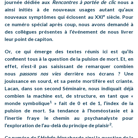
journée dédiée aux
Rencontres à portée de clic
nous a
ainsi initiés à de nouveaux usages autant qu’aux
e
nouveaux symptômes qui éclosent au XXI
siècle. Pour
ce numéro spécial après coup, nous avons demandé à
des collègues présentes à l’événement de nous livrer
leur point de capiton.
Or, ce qui émerge des textes réunis ici est qu’ils
confinent tous à la question de la pulsion de mort. Et, en
effet, n’est-il pas saisissant de remarquer combien
nous
passons nos vies
derrière nos écrans ? Une
jouissance en sourd, et sa pente mortifère est criante.
Lacan, dans son second Séminaire, nous indiquait déjà
combien la machine est, de structure, en tant que «
1
monde symbolique
» fait de 0 et de 1, l’index de la
pulsion de mort. Sa tendance à l’homéostasie et à
l’inertie fraye le chemin au psychanalyste pour
2
l’exploration de l’au-delà du principe de plaisir
.
Ce numéro de l’
Hebdo-blog
aborde ainsi la question de la