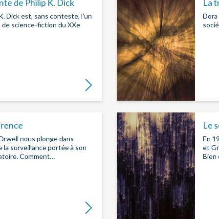
nte de Philip K. Dick
La t
. Dick est, sans conteste, l’un
Dora 
s de science-fiction du XXe
socié
Lire la suite
arence
Le s
Orwell nous plonge dans
En 19
e la surveillance portée à son
et Gr
atoire. Comment…
Bien 
Lire la suite