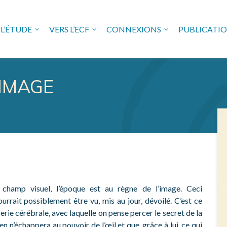
L’ÉTUDE
VERS L’ECF
CONNEXIONS
PUBLICATI
USE FREUDIENNE EN VAL 
’IMAGE
hamp visuel, l’époque est au règne de l’image. Ceci
rrait possiblement être vu, mis au jour, dévoilé. C’est ce
erie cérébrale, avec laquelle on pense percer le secret de la
ien n’échappera au pouvoir de l’œil et que, grâce à lui, ce qui