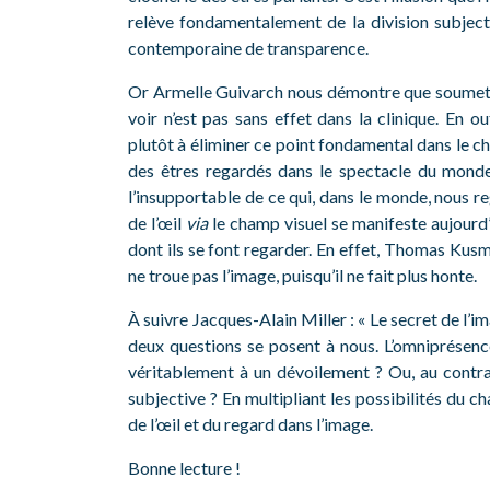
relève fondamentalement de la division subject
contemporaine de transparence.
Or Armelle Guivarch nous démontre que soumettre 
voir n’est pas sans effet dans la clinique. En o
plutôt à éliminer ce point fondamental dans le c
des êtres regardés dans le spectacle du mond
l’insupportable de ce qui, dans le monde, nous reg
de l’œil
via
le champ visuel se manifeste aujourd’h
dont ils se font regarder. En effet, Thomas Kusm
ne troue pas l’image, puisqu’il ne fait plus honte.
À suivre Jacques-Alain Miller : « Le secret de l’im
deux questions se posent à nous. L’omniprésenc
véritablement à un dévoilement ? Ou, au contrair
subjective ? En multipliant les possibilités du 
de l’œil et du regard dans l’image.
Bonne lecture !