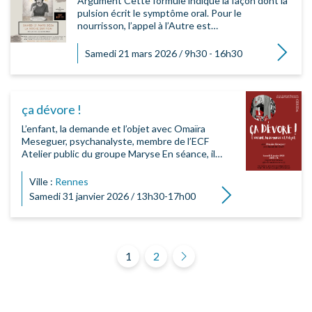
Argument Cette formule indique la façon dont la
pulsion écrit le symptôme oral. Pour le
nourrisson, l’appel à l’Autre est…
Lire la su
Samedi 21 mars 2026 / 9h30 - 16h30
ça dévore !
L’enfant, la demande et l’objet avec Omaïra
Meseguer, psychanalyste, membre de l’ECF
Atelier public du groupe Maryse En séance, il…
Ville :
Rennes
Lire la suite
Samedi 31 janvier 2026 / 13h30-17h00
Pagination des publi
1
2
Suivant