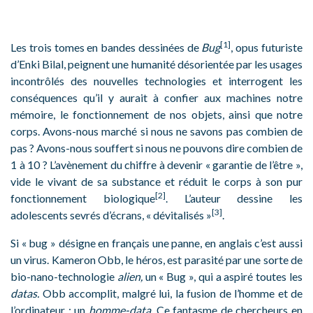
[1]
Les trois tomes en bandes dessinées de
Bug
, opus futuriste
d’Enki Bilal, peignent une humanité désorientée par les usages
incontrôlés des nouvelles technologies et interrogent les
conséquences qu’il y aurait à confier aux machines notre
mémoire, le fonctionnement de nos objets, ainsi que notre
corps. Avons-nous marché si nous ne savons pas combien de
pas ? Avons-nous souffert si nous ne pouvons dire combien de
1 à 10 ? L’avènement du chiffre à devenir « garantie de l’être »,
vide le vivant de sa substance et réduit le corps à son pur
[2]
fonctionnement biologique
. L’auteur dessine les
[3]
adolescents sevrés d’écrans, « dévitalisés »
.
Si « bug » désigne en français une panne, en anglais c’est aussi
un virus. Kameron Obb, le héros, est parasité par une sorte de
bio-nano-technologie
alien,
un « Bug », qui a aspiré toutes les
datas.
Obb accomplit, malgré lui, la fusion de l’homme et de
l’ordinateur ; un
homme-data
. Ce fantasme de chercheurs en