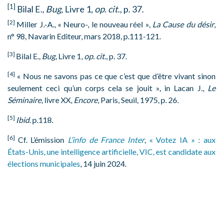
[1]
Bilal E.,
Bug
, Livre 1,
op
.
cit
., p. 37.
[2]
Miller J.-A., « Neuro-, le nouveau réel »,
La Cause du désir
,
n° 98, Navarin Editeur, mars 2018, p.111-121.
[3]
Bilal E.,
Bug
, Livre 1,
op
.
cit
., p. 37.
[4]
« Nous ne savons pas ce que c’est que d’être vivant sinon
seulement ceci qu’un corps cela se jouit », in Lacan J.,
Le
Séminaire
, livre XX,
Encore
, Paris, Seuil, 1975, p. 26.
[5]
Ibid
. p.118.
[6]
Cf. L’émission
L’info de France Inter
,
« Votez IA » : aux
États-Unis, une intelligence artificielle, VIC, est candidate aux
élections municipales
, 14 juin 2024.