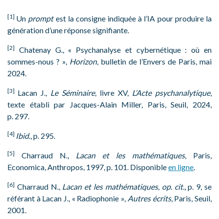
[1]
Un
prompt
est la consigne indiquée à l’IA pour produire la
génération d’une réponse signifiante.
[2]
Chatenay G., « Psychanalyse et cybernétique : où en
sommes-nous ? »,
Horizon
, bulletin de l’Envers de Paris, mai
2024.
[3]
Lacan J.,
Le Séminaire
, livre XV,
L’Acte psychanalytique
,
texte établi par Jacques-Alain Miller, Paris, Seuil, 2024,
p. 297.
[4]
Ibid
., p. 295.
[5]
Charraud N.,
Lacan et les mathématiques
, Paris,
Economica, Anthropos, 1997, p. 101. Disponible
en ligne
.
[6]
Charraud N.,
Lacan et les mathématiques
,
op. cit.
, p. 9, se
référant à Lacan J., « Radiophonie »,
Autres écrits
, Paris, Seuil,
2001.