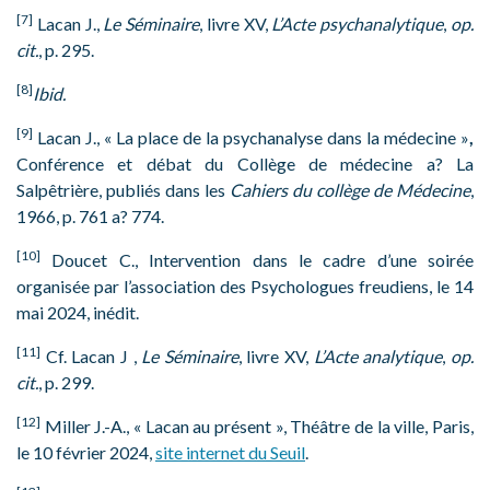
[7]
Lacan J.,
Le Séminaire
, livre XV,
L’Acte psychanalytique
,
op.
cit.
, p. 295.
[8]
Ibid.
[9]
Lacan J., « La place de la psychanalyse dans la médecine »
,
Conférence et débat du Collège de médecine a? La
Salpêtrière, publiés dans les
Cahiers du collège de Médecine
,
1966, p. 761 a? 774.
[10]
Doucet C., Intervention dans le cadre d’une soirée
organisée par l’association des Psychologues freudiens, le 14
mai 2024, inédit.
[11]
Cf. Lacan J
,
Le Séminaire
, livre XV,
L’Acte analytique
,
op.
cit.
, p. 299.
[12]
Miller J.-A., « Lacan au présent », Théâtre de la ville, Paris,
le 10 février 2024,
site internet du Seuil
.