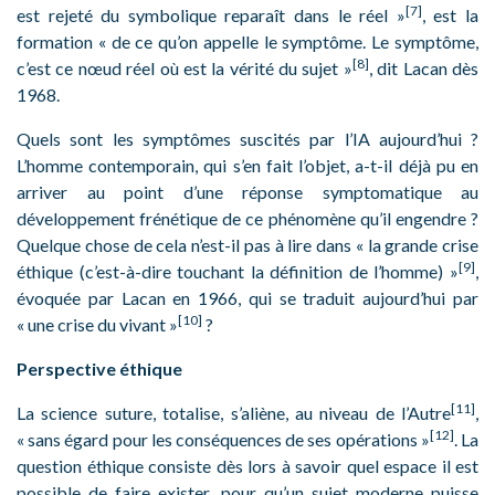
[7]
est rejeté du symbolique reparaît dans le réel »
, est la
formation « de ce qu’on appelle le symptôme. Le symptôme,
[8]
c’est ce nœud réel où est la vérité du sujet »
, dit Lacan dès
1968.
Quels sont les symptômes suscités par l’IA aujourd’hui ?
L’homme contemporain, qui s’en fait l’objet, a-t-il déjà pu en
arriver au point d’une réponse symptomatique au
développement frénétique de ce phénomène qu’il engendre ?
Quelque chose de cela n’est-il pas à lire dans « la grande crise
[9]
éthique (c’est-à-dire touchant la définition de l’homme) »
,
évoquée par Lacan en 1966, qui se traduit aujourd’hui par
[10]
« une crise du vivant »
?
Perspective éthique
[11]
La science suture, totalise, s’aliène, au niveau de l’Autre
,
[12]
« sans égard pour les conséquences de ses opérations »
. La
question éthique consiste dès lors à savoir quel espace il est
possible de faire exister, pour qu’un sujet moderne puisse