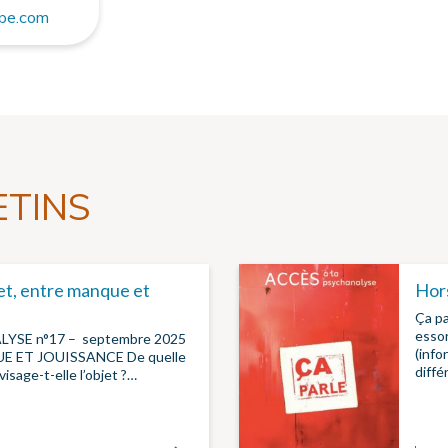
pe.com
ETINS
jet, entre manque et
Hors
Ça pa
esso
YSE n°17 – septembre 2025
(info
E ET JOUISSANCE De quelle
diff
isage-t-elle l’objet ?…