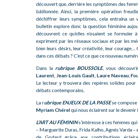
découvert que, derrière les symptômes des femmes
bâillonnée. Ainsi, la première opération freud
déchiffrer leurs symptômes, cela entraîna un 
bulletin explore donc la question féminine aujou
découvrent ce qu’elles n’osaient se formuler 
expriment par les réseaux sociaux et par les méd
bien leurs désirs, leur créativité, leur courage
dans ces débats ? C’est ce que ce nouveau numéro 
Dans la
rubrique BOUSSOLE
, vous découvrir
Laurent
,
Jean-Louis Gault
,
Laure Naveau
,
Fou
Le lecteur y trouvera des repères solides pour s
débats contemporains.
replica hublot king powe
La r
ubrique ENJEUX DE LA PASSE
se compose d
Myriam Chérel
qui nous éclairent sur le devenir
L’ART AU FÉMININ
s’intéresse à ces femmes qui o
– Marguerite Duras, Frida Kalho, Agnès Varda – et
de Godard grâce aux contributions éclaira