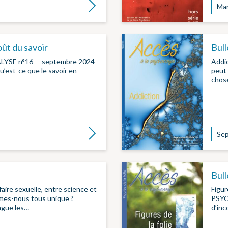
Lire la suite
Mar
oût du savoir
Bull
YSE n°16 – septembre 2024
Addic
st-ce que le savoir en
peut 
chos
Lire la suite
Se
Bull
aire sexuelle, entre science et
Figur
mes-nous tous unique ?
PSYCH
ngue les…
d’inc