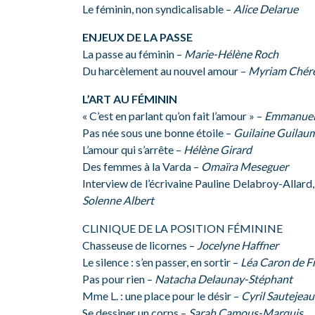
Le féminin, non syndicalisable –
Alice Delarue
ENJEUX DE LA PASSE
La passe au féminin –
Marie-Hélène Roch
Du harcèlement au nouvel amour –
Myriam Chér
L’ART AU FÉMININ
« C’est en parlant qu’on fait l’amour » –
Emmanuell
Pas née sous une bonne étoile –
Guilaine Guilau
L’amour qui s’arrête –
Hélène Girard
Des femmes à la Varda –
Omaïra Meseguer
Interview de l’écrivaine Pauline Delabroy-Allard,
Solenne Albert
CLINIQUE DE LA POSITION FÉMININE
Chasseuse de licornes –
Jocelyne Haffner
Le silence : s’en passer, en sortir –
Léa Caron de F
Pas pour rien –
Natacha Delaunay-Stéphant
Mme L. : une place pour le désir –
Cyril Sautejeau
Se dessiner un corps –
Sarah Camous-Marquis