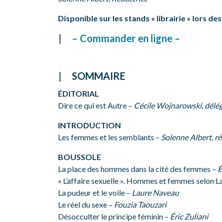
Disponible sur les stands « librairie » lors de
– Commander en ligne –
SOMMAIRE
ÉDITORIAL
Dire ce qui est Autre –
Cécile Wojnarowski, délég
INTRODUCTION
Les femmes et les semblants –
Solenne Albert, ré
BOUSSOLE
La place des hommes dans la cité des femmes –
É
« L’affaire sexuelle ». Hommes et femmes selon L
La pudeur et le voile –
Laure Naveau
Le réel du sexe –
Fouzia Taouzari
Désocculter le principe féminin –
Éric Zuliani