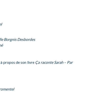
el
e Borgnis Desbordes
mé
 à propos de son livre
Ça raconte Sarah
–
Par
romentel