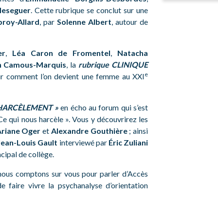
eseguer
. Cette rubrique se conclut sur une
broy-Allard
, par
Solenne Albert
, autour de
er
,
Léa Caron de Fromentel
,
Natacha
h Camous-Marquis
, la
rubrique CLINIQUE
e
ur comment l’on devient une femme au XXI
« HARCÈLEMENT »
en écho au forum qui s’est
Ce qui nous harcèle ». Vous y découvrirez les
riane Oger
et
Alexandre Gouthière
; ainsi
Jean-Louis Gault
interviewé par
Éric Zuliani
ncipal de collège.
nous comptons sur vous pour parler d’Accès
de faire vivre la psychanalyse d’orientation