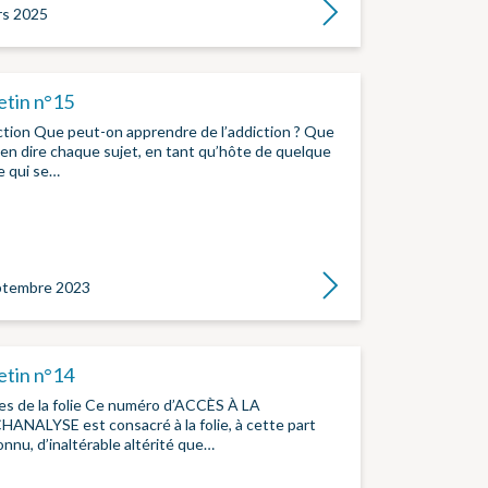
Lire la suite
s 2025
etin n°15
tion Que peut-on apprendre de l’addiction ? Que
en dire chaque sujet, en tant qu’hôte de quelque
e qui se…
Lire la suite
ptembre 2023
etin n°14
es de la folie Ce numéro d’ACCÈS À LA
ANALYSE est consacré à la folie, à cette part
onnu, d’inaltérable altérité que…