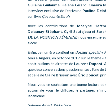
Guilaine Guilaumé
,
Hélène Girard
,
Omaïra M
interview exclusive de l’écrivaine
Pauline Dela
son livre
Ça raconte Sarah
.
Avec les contributions de
Jocelyne Haffn
Delaunay-Stéphant
,
Cyril Sautejeau
et
Sara
DE LA POSITION FÉMININE
nous enseigne s
siècle.
Enfin, ce numéro contient un
dossier spécial 
tenu à Angers, en octobre 2019, sur le thème « 
contributions éclairantes de
Laurent Dupont
,
A
que deux conversations passionnantes : l’une de
et celle de
Claire Brisson
avec
Éric Doucet
, pri
Nous vous en souhaitons une bonne lecture et 
autour de vous, le diffuser, le partager, afin 
lacanienne !
Solenne Albert, Rédactrice