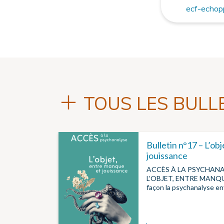
ecf-echop
TOUS LES BULL
Bulletin n°17 – L’ob
jouissance
ACCÈS À LA PSYCHANAL
L’OBJET, ENTRE MANQU
façon la psychanalyse env