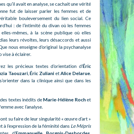
 qu’il avait en analyse, se cachait une vérité
ienne fut de laisser parler les femmes et de
véritable bouleversement du lien social. Ce
rd’hui : de l’intimité du divan où les femmes
à elles-mêmes, à la scène publique où elles
ias leurs révoltes, leurs désaccords et aussi
… Que nous enseigne d’original la psychanalyse
vise à éclairer.
ez les précieux textes d’orientation d’
Éric
zia Taouzari
,
Éric Zuliani
et
Alice Delarue
.
’orienter dans la clinique ainsi que dans les
r
es textes inédits de
Marie-Hélène Roch
et
 femme avec l’analyse.
nt su faire de leur singularité « œuvre d’art »
 à l’expression de la féminité dans
Le Mépris
ntes d’
Emmanuelle Borgnis-Desbordes
,